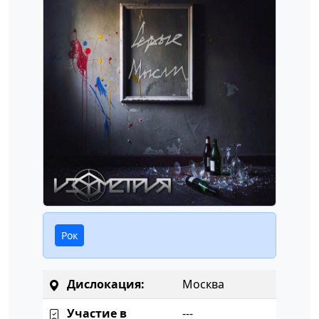
Рок
Дислокация:
Москва
Участие в
---