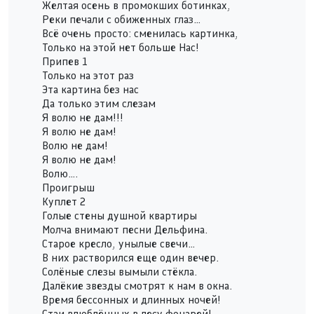
Желтая осень в промокших ботинках,
Реки печали с обиженных глаз…
Всё очень просто: сменилась картинка,
Только на этой нет больше Нас!
Припев 1
Только на этот раз
Эта картина без нас
Да только этим слезам
Я волю не дам!!!
Я волю не дам!
Волю не дам!
Я волю не дам!
Волю….
Проигрыш
Куплет 2
Голые стены душной квартиры
Молча внимают песни Дельфина.
Старое кресло, унылые свечи…
В них растворился еще один вечер.
Солёные слезы вымыли стёкла.
Далёкие звезды смотрят к нам в окна.
Время бессонных и длинных ночей!
Стаи влюблённых в лесу фонарей!