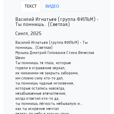
ФИЛЬМ - Ты помнишь..
ТЕКСТ
ВИДЕО
Play /
Василий Игнатьев (группа ФИЛЬМ) -
Ты помнишь.. (Светлая)
Сингл, 2025
Василий Игнатьев (группа ФИЛЬМ) - Ты
помнишь.. (Светлая)
pause
Музыка Дмитрий Голованов Стихи Вячеслав
Шеин
Ты помнишь те глаза, которые
горели в отражение зеркал,
их никакими не закрыть заборами,
им словно силу кто-то дал,
ты помнишь чудные мгновения,
которые остались навсегда,
незабываемые впечатления,
когда ответил кто-то да,
ты помнишь лёгкость небывалую и...
как ты искренне мечтал
лететь по небу в зорьку алую,