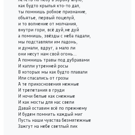
как будто крылья кто-то дал,
ты помнишь робкое признание,
объятье, первый поцелуй,
и то волнение от молчания,
внутри гори, всё дуй,не дуй
а помнишь, звёзды с неба падали,
мы подставляли им ладонь,
и думали, вдруг, а мало ли
они несут нам свой огонь...
А помнишь травы под дубравами
И капли утренней росы
В которых мы как будто плавали
Или спасались от грозы
А те прикосновения нежные
И трепетания в груди
И ночи белые как снежные
И как мосты для нас свели
Давай оставим всё по прежнему
И будем помнить каждый миг
Пусть наши чувства безмятежные
Зажгут на небе светлый лик