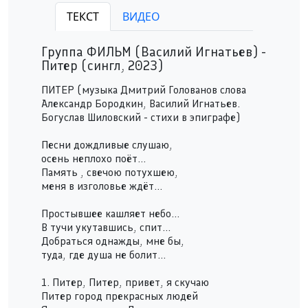
ФИЛЬМ - Питер
ТЕКСТ
ВИДЕО
Play /
Группа ФИЛЬМ (Василий Игнатьев) -
Питер (сингл, 2023)
ПИТЕР (музыка Дмитрий Голованов слова
Александр Бородкин, Василий Игнатьев.
Богуслав Шиловский - стихи в эпиграфе)
pause
Песни дождливые слушаю,
осень неплохо поёт...
Память , свечою потухшею,
меня в изголовье ждёт...
Простывшее кашляет небо...
В тучи укутавшись, спит...
Добраться однажды, мне бы,
туда, где душа не болит...
1. Питер, Питер, привет, я скучаю
Питер город прекрасных людей