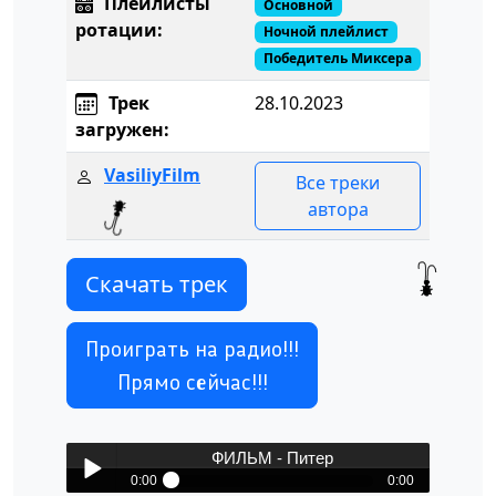
Плейлисты
Основной
ротации:
Ночной плейлист
Победитель Миксера
Трек
28.10.2023
загружен:
VasiliyFilm
Все треки
автора
Скачать трек
Проиграть на радио!!!
Прямо сейчас!!!
ФИЛЬМ - Питер
0:00
0:00