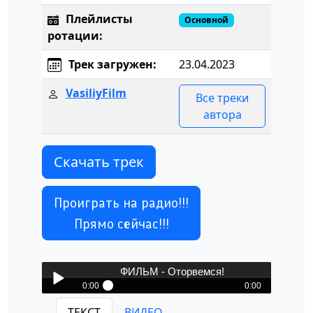
Плейлисты
Основной
ротации:
Трек загружен:
23.04.2023
VasiliyFilm
Все треки
автора
Скачать трек
Проиграть на радио!!!
Прямо сейчас!!!
ФИЛЬМ - Оторвемся!
0:00
0:00
ФИЛЬМ - Оторвемся!
ТЕКСТ
ВИДЕО