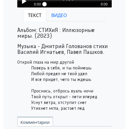
0:00
0:00
ФИЛЬМ - Открой глаза на мир другой
ТЕКСТ
ВИДЕО
Play /
Альбом: СТИХиЯ : Иллюзорные
миры. (2023)
Музыка - Дмитрий Голованов стихи
Василий Игнатьев, Павел Пашков.
Открой глаза на мир другой
pause
Поверь в себя, и ты поймешь
Любой предел не твой удел
И все придет, чего ты ждешь
Проснись, отбрось вуаль ночи
Твой путь открыт - лети вперед
Уснут ветра, отступит снег
Утихнет мгла, растает лед
Комментарии