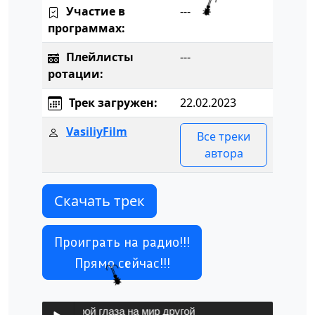
Участие в
---
программах:
Плейлисты
---
ротации:
Трек загружен:
22.02.2023
VasiliyFilm
Все треки
автора
Скачать трек
Проиграть на радио!!!
Прямо сейчас!!!
ФИЛЬМ - Открой глаза на мир другой