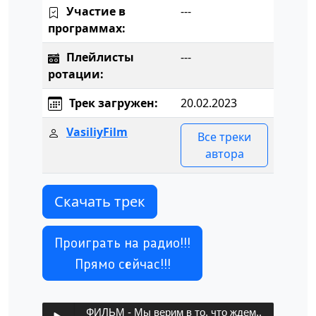
Участие в
---
программах:
Плейлисты
---
ротации:
Трек загружен:
20.02.2023
VasiliyFilm
Все треки
автора
Скачать трек
Проиграть на радио!!!
Прямо сейчас!!!
ФИЛЬМ - Мы верим в то, что ждем..