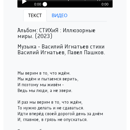
0:00
0:00
ФИЛЬМ - Мы верим в то, что ждем..
ТЕКСТ
ВИДЕО
Play /
Альбом: СТИХиЯ : Иллюзорные
миры. (2023)
Музыка - Василий Игнатьев стихи
Василий Игнатьев, Павел Пашков.
pause
Мы верим в то, что ждём.
Мы ждём и пытаемся верить,
И поэтому мы живём -
Ведь мы люди, а не звери.
И раз мы верим в то, что ждём,
То нужно делать и не сдаваться.
Идти вперёд своей дорогой день за днём
И, главное, в грязь не опускаться.