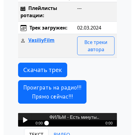
Плейлисты
---
ротации:
Трек загружен:
02.03.2024
VasiliyFilm
Все треки
автора
Скачать трек
Проиграть на радио!!!
Прямо сейчас!!!
ФИЛЬМ - Есть минуты..
0:00
0:00
ФИЛЬМ - Есть минуты..
ТЕКСТ
ВИДЕО