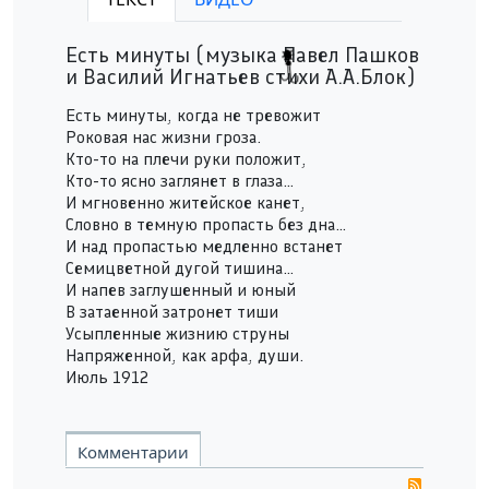
Play /
Есть минуты (музыка Павел Пашков
и Василий Игнатьев стихи А.А.Блок)
Есть минуты, когда не тревожит
Роковая нас жизни гроза.
Кто-то на плечи руки положит,
Кто-то ясно заглянет в глаза…
pause
И мгновенно житейское канет,
Словно в темную пропасть без дна…
И над пропастью медленно встанет
Семицветной дугой тишина…
И напев заглушенный и юный
В затаенной затронет тиши
Усыпленные жизнию струны
Напряженной, как арфа, души.
Июль 1912
Комментарии
RSS