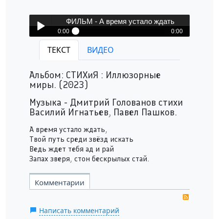
ФИЛЬМ - А время устало ждать
0:00
0:00
ФИЛЬМ - А время устало ждать
ТЕКСТ
ВИДЕО
Play /
Альбом: СТИХиЯ : Иллюзорные
миры. (2023)
Музыка - Дмитрий Голованов стихи
Василий Игнатьев, Павел Пашков.
А время устало ждать,
pause
Твой путь среди звёзд искать
Ведь ждет тебя ад и рай
Запах зверя, стон бескрылых стай.
Комментарии
RSS
Написать комментарий