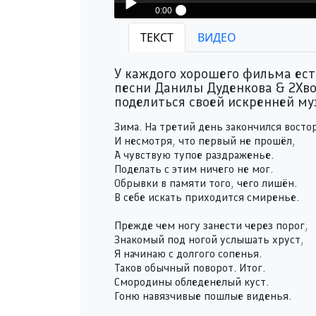
0:00
Данила Дуденков & 2Хвоста - Единый ми
ТЕКСТ
ВИДЕО
Play /
У каждого хорошего фильма ест
песни Данилы Дуденкова & 2Хвос
поделиться своей искренней м
Зима. На третий день закончился востор
И несмотря, что первый не прошёл,
А чувствую тупое раздраженье.
pause
Поделать с этим ничего не мог.
Обрывки в памяти того, чего лишён.
В себе искать приходится смиренье.
Прежде чем ногу занести через порог,
Знакомый под ногой услышать хруст,
Я начинаю с долгого сопенья.
Таков обычный поворот. Итог.
Смородины обледенелый куст.
Гоню навязчивые пошлые виденья.