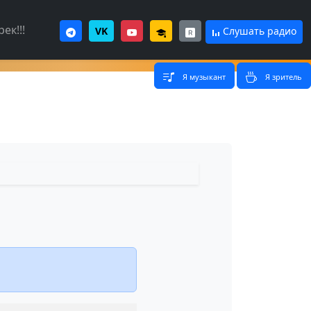
ек!!!
VK
Слушать радио
Я музыкант
Я зритель