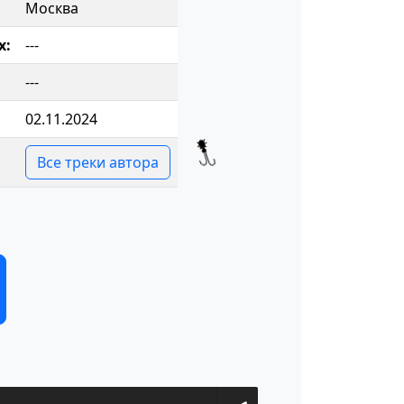
Москва
х:
---
---
02.11.2024
Все треки автора