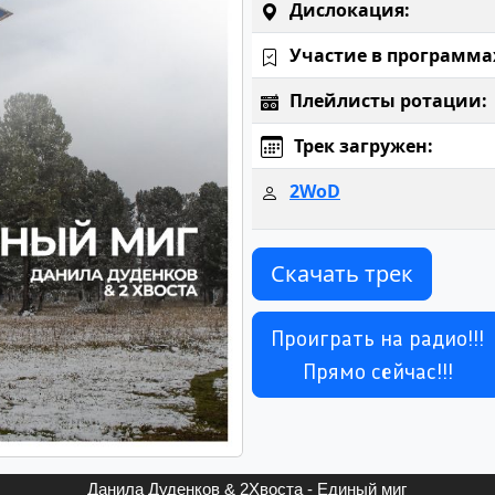
Дислокация:
Участие в программа
Плейлисты ротации:
Трек загружен:
2WoD
Скачать трек
Проиграть на радио!!!
Прямо сейчас!!!
Данила Дуденков & 2Хвоста - Единый миг