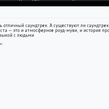
г
ь отличный саундтрек. А существуют ли саундтре
та — это и атмосферное роуд-муви, и история про
узыкой с людьми
г.