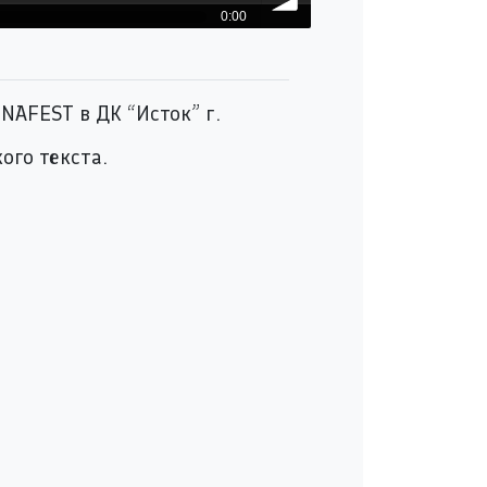
0:00
volume
NAFEST в ДК “Исток” г.
ого текста.