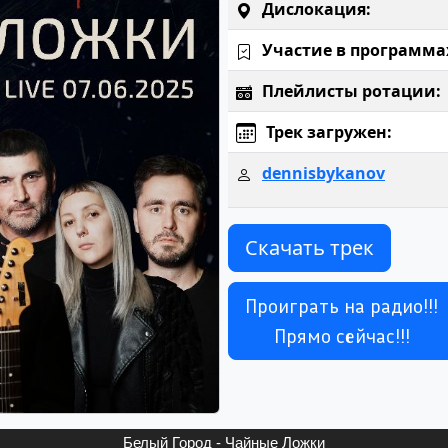
Дислокация:
Участие в программа
Плейлисты ротации:
Трек загружен:
dennisbykanov
Скачать трек
Проиграть на радио!!!
Прямо сейчас!!!
Белый Город - Чайные Ложки