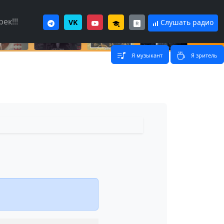
ек!!!
VK
Слушать радио
Я музыкант
Я зритель