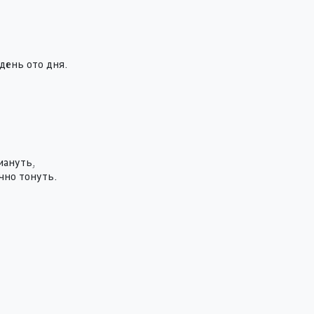
день ото дня.
мануть,
чно тонуть.