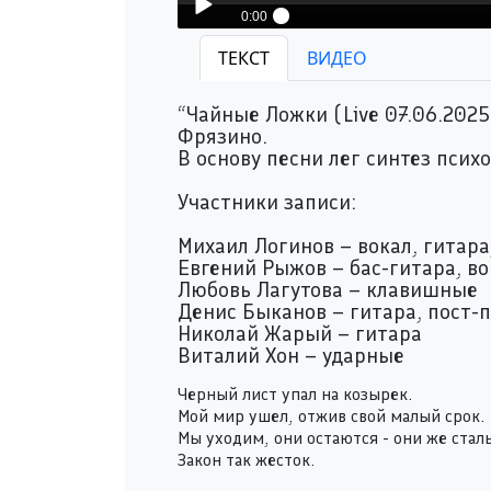
0:00
Белый Город - Чайные Ложки
ТЕКСТ
ВИДЕО
Play /
“Чайные Ложки (Live 07.06.2025
Фрязино.
В основу песни лег синтез пси
Участники записи:
pause
Михаил Логинов – вокал, гитара
Евгений Рыжов – бас-гитара, во
Любовь Лагутова – клавишные
Денис Быканов – гитара, пост-
Николай Жарый – гитара
Виталий Хон – ударные
Черный лист упал на козырек.
Мой мир ушел, отжив свой малый срок.
Мы уходим, они остаются - они же стал
Закон так жесток.