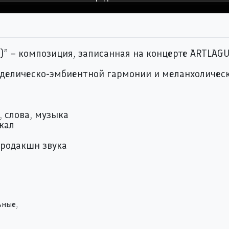
)” – композиция, записанная на концерте ARTLAGU
ходелическо-эмбиентной гармонии и меланхолическ
, слова, музыка
кал
продакшн звука
ьные,