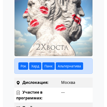
Рок
Хард
Панк
Альтернатива
Дислокация:
Москва
Участие в
---
программах: