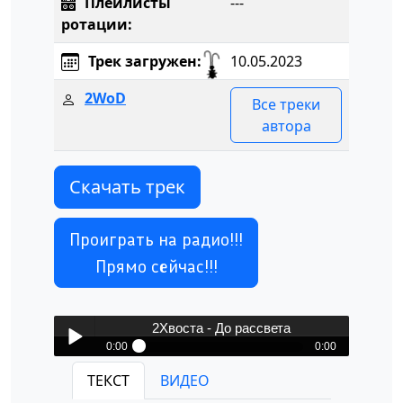
Плейлисты
---
ротации:
Трек загружен:
10.05.2023
2WoD
Все треки
автора
Скачать трек
Проиграть на радио!!!
Прямо сейчас!!!
2Хвоста - До рассвета
0:00
0:00
2Хвоста - До рассвета
ТЕКСТ
ВИДЕО
Play /