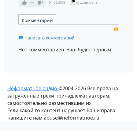
—
04.06.2009
dj zuherovna
Комментарии
RSS
Написать комментарий
Нет комментариев. Ваш будет первым!
Неформатное радио
©2004-2026
Все права на
загруженные треки принадлежат авторам,
самостоятельно разместившим их.
Если какой то контент нарушает Ваши права
напишите нам abuse@neformatnoe.ru