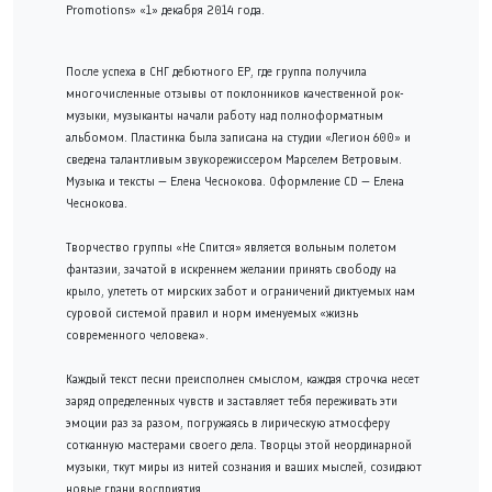
Promotions» «1» декабря 2014 года.
После успеха в СНГ дебютного ЕР, где группа получила
многочисленные отзывы от поклонников качественной рок-
музыки, музыканты начали работу над полноформатным
альбомом. Пластинка была записана на студии «Легион 600» и
сведена талантливым звукорежиссером Марселем Ветровым.
Музыка и тексты — Елена Чеснокова. Оформление CD — Елена
Чеснокова.
Творчество группы «Не Спится» является вольным полетом
фантазии, зачатой в искреннем желании принять свободу на
крыло, улететь от мирских забот и ограничений диктуемых нам
суровой системой правил и норм именуемых «жизнь
современного человека».
Каждый текст песни преисполнен смыслом, каждая строчка несет
заряд определенных чувств и заставляет тебя переживать эти
эмоции раз за разом, погружаясь в лирическую атмосферу
сотканную мастерами своего дела. Творцы этой неординарной
музыки, ткут миры из нитей сознания и ваших мыслей, созидают
новые грани восприятия.