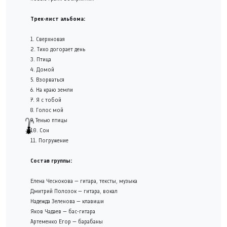
Трек-лист альбома:
1. Сверхновая
2. Тихо догорает день
3. Птица
4. Домой
5. Взорваться
6. На краю земли
7. Я с тобой
8. Голос мой
9. Тенью птицы
10. Сон
11. Погружение
Состав группы:
Елена Чеснокова — гитара, тексты, музыка
Дмитрий Полозок — гитара, вокал
Надежда Зеленова — клавиши
Яков Чадаев — бас-гитара
Артеменко Егор — барабаны