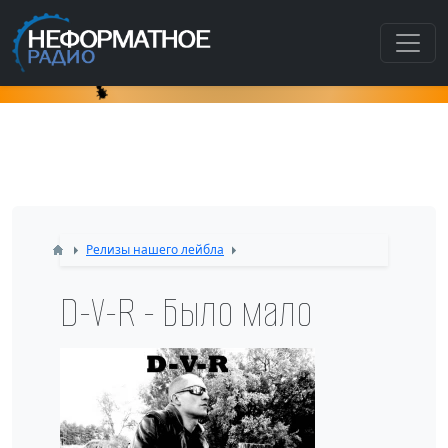
Как попасть в этот раздел???
Релизы нашего лейбла
D-V-R - Было мало