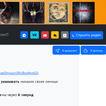
ек!!!
VK
Слушать радио
Я музыкант
Я зритель
Pxe2byuon3RvBosNyqGQ
.
 указывать
никаких своих личных
щены через
5
секунд