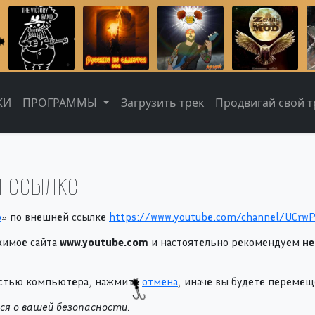
КИ
ПРОГРАММЫ
Загрузить трек
Продвигай свой тр
 ссылке
о
» по внешней ссылке
https://www.youtube.com/channel/UCrw
жимое сайта
www.youtube.com
и настоятельно рекомендуем
не
ностью компьютера, нажмите
отмена
, иначе вы будете переме
я о вашей безопасности.