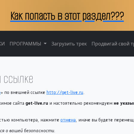
Как попасть в этот раздел???
КИ
ПРОГРАММЫ
Загрузить трек
Продвигай свой тр
 ссылке
о
» по внешней ссылке
http://get-live.ru
.
жимое сайта
get-live.ru
и настоятельно рекомендуем
не указы
ностью компьютера, нажмите
отмена
, иначе вы будете переме
я о вашей безопасности.