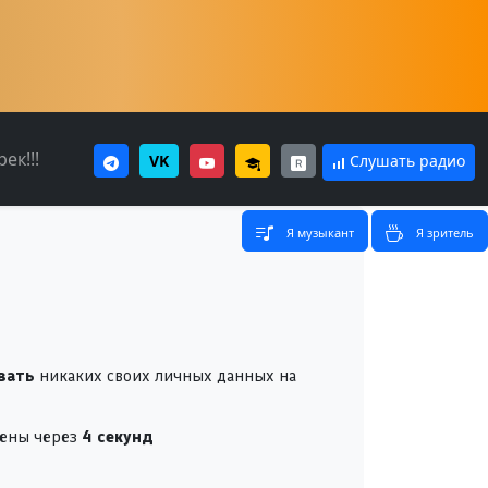
ек!!!
VK
Слушать радио
Я музыкант
Я зритель
вать
никаких своих личных данных на
щены через
4
секунд