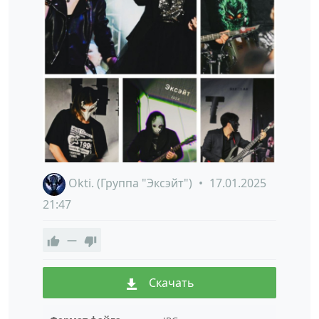
Okti. (Группа "Эксэйт")
17.01.2025
21:47
—
Скачать