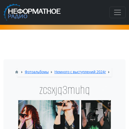
Как попасть в этот раздел???
Фотоальбомы
Немного с выступлений 2024г
zcsxjq3muhq