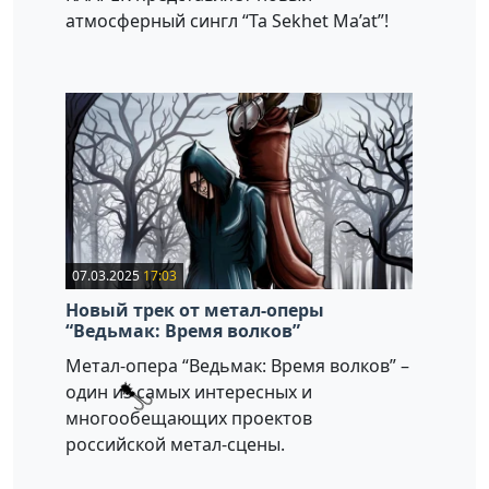
атмосферный сингл “Ta Sekhet Ma’at”!
07.03.2025
17:03
Новый трек от метал-оперы
“Ведьмак: Время волков”
Метал-опера “Ведьмак: Время волков” –
один из самых интересных и
многообещающих проектов
российской метал-сцены.