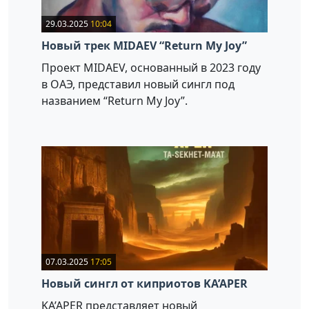
29.03.2025
10:04
Новый трек MIDAEV “Return My Joy”
Проект MIDAEV, основанный в 2023 году
в ОАЭ, представил новый сингл под
названием “Return My Joy”.
07.03.2025
17:05
Новый сингл от киприотов KA’APER
KA’APER представляет новый