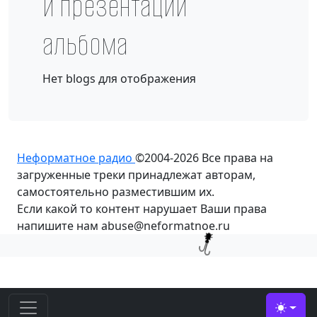
и презентации
альбома
Нет blogs для отображения
Неформатное радио
©2004-2026
Все права на
загруженные треки принадлежат авторам,
самостоятельно разместившим их.
Если какой то контент нарушает Ваши права
напишите нам abuse@neformatnoe.ru
Toggle