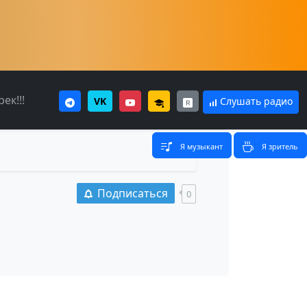
ек!!!
VK
Слушать радио
Я музыкант
Я зритель
Подписаться
0