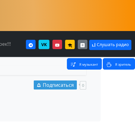
ек!!!
VK
Слушать радио
Я музыкант
Я зритель
Подписаться
0