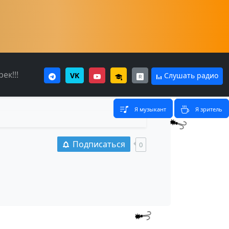
ек!!!
VK
Слушать радио
Я музыкант
Я зритель
Подписаться
0