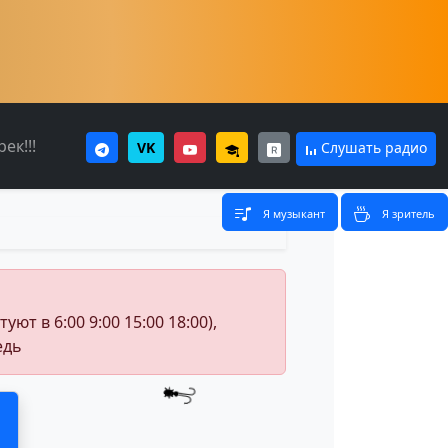
ек!!!
VK
Слушать радио
Я музыкант
Я зритель
т в 6:00 9:00 15:00 18:00),
едь