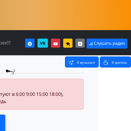
ек!!!
VK
Слушать радио
Я музыкант
Я зритель
т в 6:00 9:00 15:00 18:00),
едь