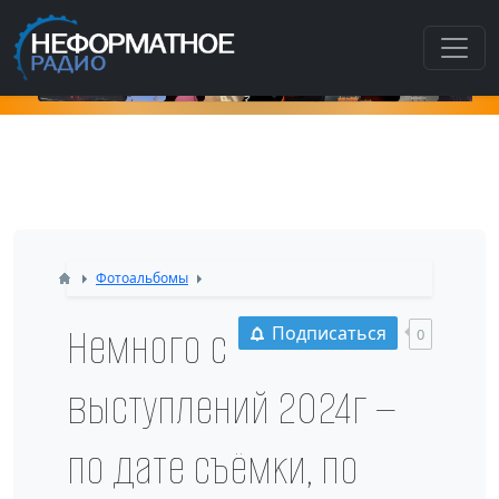
К
Фотоальбомы
Немного с
Подписаться
0
выступлений 2024г —
по дате съёмки, по