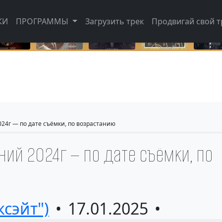
Как попасть в этот раздел???
КИ
ПРОГРАММЫ
Загрузить трек
Продвигай свой тр
24г — по дате съёмки, по возрастанию
ий 2024г — по дате съёмки, по
ксэйт")
17.01.2025