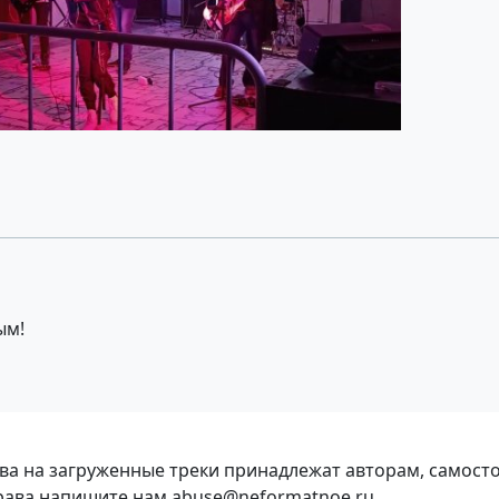
ым!
ава на загруженные треки принадлежат авторам, самост
права напишите нам abuse@neformatnoe.ru