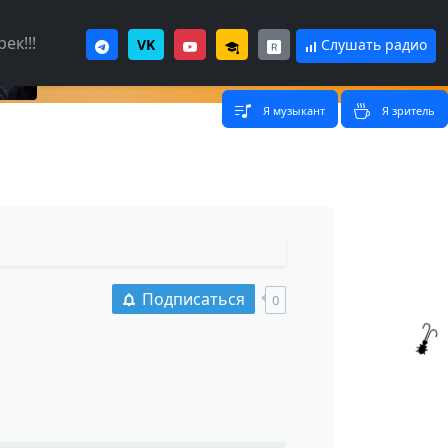
ек!!!
VK
Слушать радио
Я музыкант
Я зритель
Подписаться
0