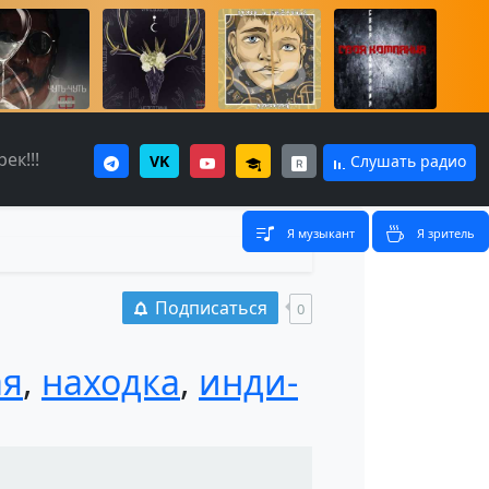
ек!!!
VK
Слушать радио
Я музыкант
Я зритель
Подписаться
0
ая
,
находка
,
инди-