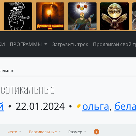
КИ
ПРОГРАММЫ
Загрузить трек
Продвигай свой тр
икальные
 вертикальные
й
22.01.2024
ольга
,
бел
Фото
Вертикальные
Размер
x