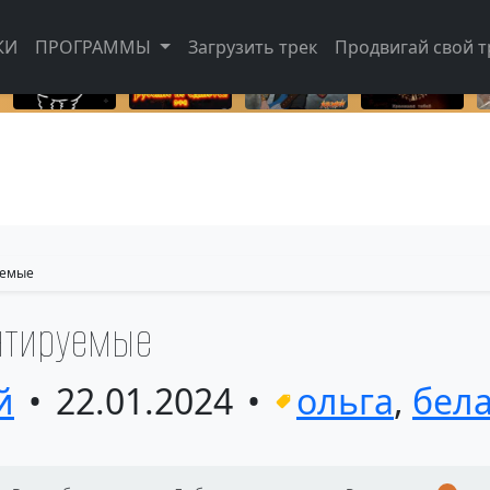
КИ
ПРОГРАММЫ
Загрузить трек
Продвигай свой тр
уемые
нтируемые
й
22.01.2024
ольга
,
бел