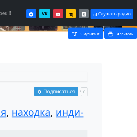
ек!!!
VK
Слушать радио
Я музыкант
Я зритель
Подписаться
0
ая
,
находка
,
инди-