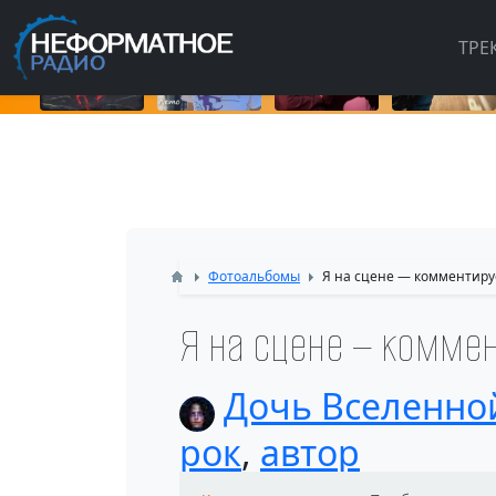
ТРЕ
Фотоальбомы
Я на сцене — комментир
Я на сцене — комме
Дочь Вселенно
рок
,
автор