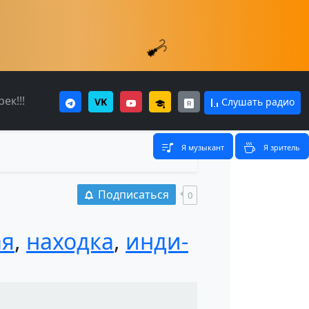
ек!!!
VK
Слушать радио
Я музыкант
Я зритель
Подписаться
0
ая
,
находка
,
инди-