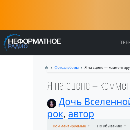
ТРЕ
Фотоальбомы
Я на сцене — комментиру
Я на сцене — комме
Дочь Вселенно
рок
,
автор
Комментируемые
По убыванию