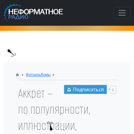
Как попасть в этот раздел???
Фотоальбомы
Аккрет —
Подписаться
0
по популярности,
иллюстрации,