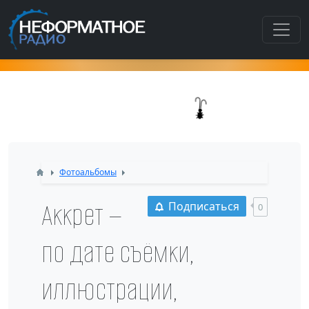
Как попасть в этот раздел???
Фотоальбомы
Аккрет —
Подписаться
0
по дате съёмки,
иллюстрации,