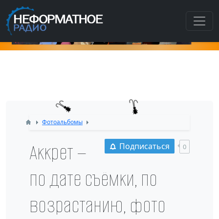
Как попас
Фотоальбомы
Аккрет —
Подписаться
0
по дате съёмки, по
возрастанию, фото