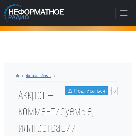
Как попасть в этот раздел???
Фотоальбомы
Аккрет —
Подписаться
0
комментируемые,
иллюстрации,