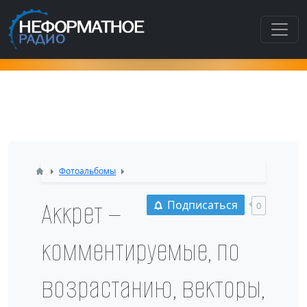
Как попасть в этот раздел???
Фотоальбомы
Аккрет —
Подписаться
0
комментируемые, по
возрастанию, векторы,