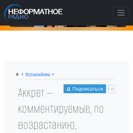
К
Фотоальбомы
Аккрет —
Подписаться
0
комментируемые, по
возрастанию,